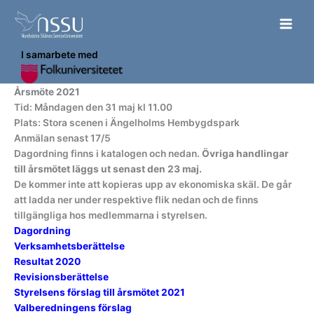
Hoppa
till
innehåll
I samarbete med
Årsmöte 2021
Tid: Måndagen den 31 maj kl 11.00
Plats: Stora scenen i Ängelholms Hembygdspark
Anmälan senast 17/5
Dagordning finns i katalogen och nedan.
Övriga handlingar
till årsmötet läggs ut senast den 23 maj.
De kommer inte att kopieras upp av ekonomiska skäl. De går
att ladda ner under respektive flik nedan och de finns
tillgängliga hos medlemmarna i styrelsen.
Dagordning
Verksamhetsberättelse
Resultat 2020
Revisionsberättelse
Styrelsens förslag till årsmötet 2021
Valberedningens förslag