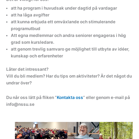
att ha program i huvudsak under dagtid på vardagar
att ha låga avgifter
att kunna erbjuda ett omväxlande och stimulerande
programutbud
Att egna medlemmar och andra seniorer engageras i hög
grad som kursledare.
att genom trevlig samvaro ge möjlighet till utbyte av idéer,
kunskap och erfarenheter
Låter det intressant?
Vill du bli medlem? Har du tips om aktiviteter? Är det något du
undrar över?
Du når oss lätt på fliken ”
Kontakta oss
” eller genom e-mail på
info@nssu.se