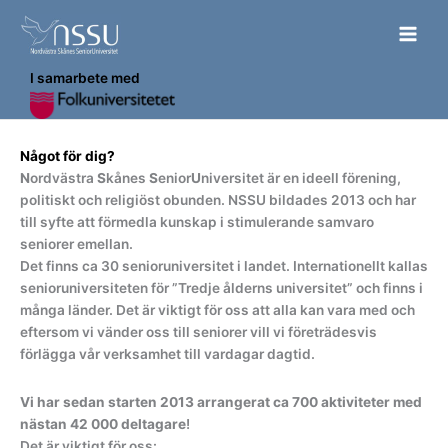
Hoppa
till
innehåll
I samarbete med
Något för dig?
N
ordvästra
S
kånes
S
enior
U
niversitet är en ideell förening,
politiskt och religiöst obunden. NSSU bildades 2013 och har
till syfte att förmedla kunskap i stimulerande samvaro
seniorer emellan.
Det finns ca 30 senioruniversitet i landet. Internationellt kallas
senioruniversiteten för ”Tredje ålderns universitet” och finns i
många länder. Det är viktigt för oss att alla kan vara med och
eftersom vi vänder oss till seniorer vill vi företrädesvis
förlägga vår verksamhet till vardagar dagtid.
Vi har sedan starten 2013 arrangerat ca 700 aktiviteter med
nästan 42 000 deltagare
!
Det är viktigt för oss: