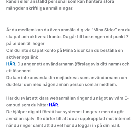
kansli eller anställd personal som kan hantera stora
mängder skriftliga anmälningar.
Är du medlem kan du även anmäla dig via ”Mina Sidor” om du
skapat och aktiverat konto. Du går till bokningen vid punkt 7
på bilden till höger
Om du inte skapat konto på Mina Sidor kan du beställa en
aktiveringslänk
HÄR.
Du anger ett användarnamn (förslagsvis ditt namn) och
ett lösenord.
Du kan inte använda din mejladress som användarnamn om
du delar den med någon annan person som är medlem.
Har du svårt att klara webanmälan ringer du något av våra E-
ombud som du hittar
HÄR
.
De hjälper dig att förstå hur systemet fungerar men du gör
anmälan själv. Se därför till att du är uppkopplad mot internet
när du ringer samt att du vet hur du loggar in på din mail.