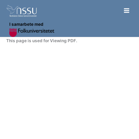
Hoppa
till
innehåll
I samarbete med
This page is used for Viewing PDF.